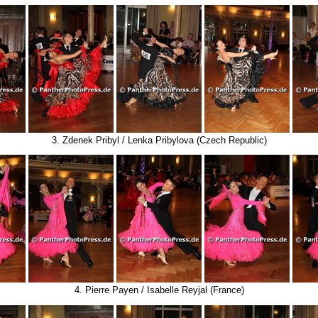
3. Zdenek Pribyl / Lenka Pribylova (Czech Republic)
4. Pierre Payen / Isabelle Reyjal (France)