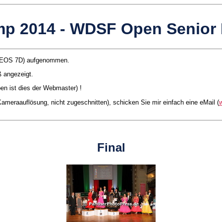
p 2014 - WDSF Open Senior I
on EOS 7D) aufgenommen.
ß angezeigt.
ben ist dies der Webmaster) !
 Kameraauflösung, nicht zugeschnitten), schicken Sie mir einfach eine eMail (
Final