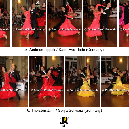
5. Andreas Lippok / Karin Eva Rode (Germany)
6. Thorsten Zirm / Sonja Schwarz (Germany)