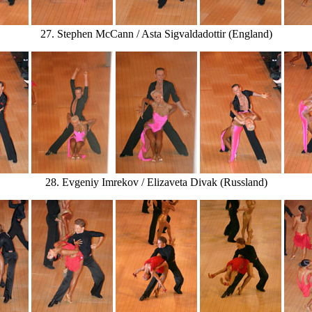
27. Stephen McCann / Asta Sigvaldadottir (England)
28. Evgeniy Imrekov / Elizaveta Divak (Russland)