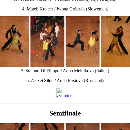
4. Mateij Krajcer / Iwona Golczak (Slowenien)
5. Stefano Di Filippo / Anna Melnikova (Italien)
6. Alexei Silde / Anna Firstova (Russland)
Semifinale