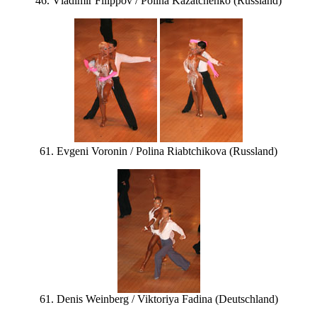
46. Vladimir Filippov / Polina Kazatchenko (Russland)
61. Evgeni Voronin / Polina Riabtchikova (Russland)
61. Denis Weinberg / Viktoriya Fadina (Deutschland)