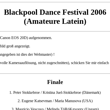
Blackpool Dance Festival 2006
(Amateure Latein)
ra (Canon EOS 20D) aufgenommen.
Bild groß angezeigt.
angegeben ist dies der Webmaster) !
(volle Kameraauflösung, nicht zugeschnitten), schicken Sie mir einfach 
Finale
1. Peter Stokkebroe / Kristina Juel-Stokkebroe (Dänemark)
2. Eugene Katsevman / Maria Manusova (USA)
3. Mauricio Vescovo / Melinda TöRöKgyorgy (Ungarn)