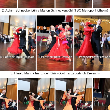
2. Achim Schneckenbühl / Marion Schneckenbühl (TSC Metropol Hofheim)
3. Harald Mann / Iris Engel (Grün-Gold Tanzsportclub Dreieich)