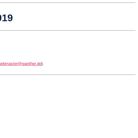
019
webmaster@rpanther.de
).