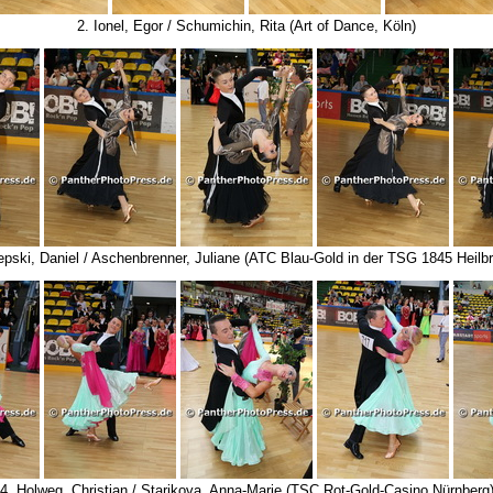
2. Ionel, Egor / Schumichin, Rita (Art of Dance, Köln)
epski, Daniel / Aschenbrenner, Juliane (ATC Blau-Gold in der TSG 1845 Heilb
4. Holweg, Christian / Starikova, Anna-Marie (TSC Rot-Gold-Casino Nürnberg