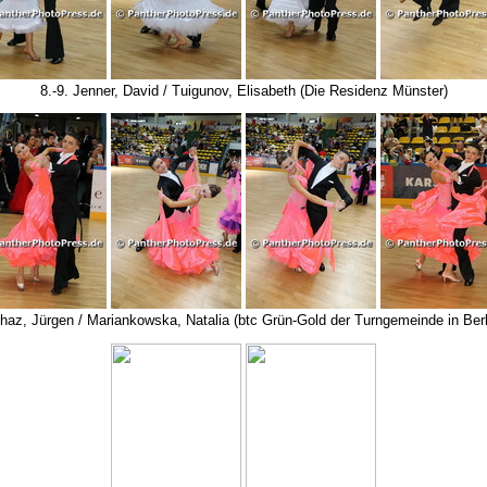
8.-9. Jenner, David / Tuigunov, Elisabeth (Die Residenz Münster)
chaz, Jürgen / Mariankowska, Natalia (btc Grün-Gold der Turngemeinde in Berl