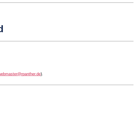
d
webmaster@rpanther.de
).