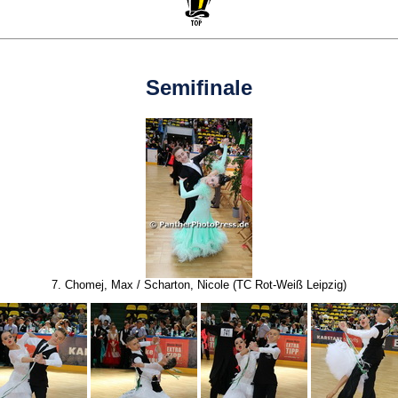
Semifinale
7. Chomej, Max / Scharton, Nicole (TC Rot-Weiß Leipzig)