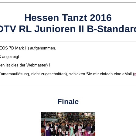
Hessen Tanzt 2016
DTV RL Junioren II B-Standar
on EOS 7D Mark II) aufgenommen.
ß angezeigt.
ben ist dies der Webmaster) !
 Kameraauflösung, nicht zugeschnitten), schicken Sie mir einfach eine eMail (
Finale