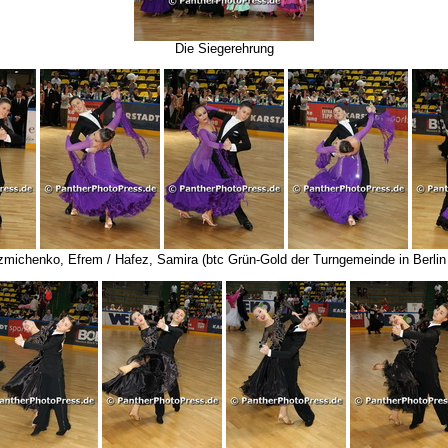
Die Siegerehrung
zmichenko, Efrem / Hafez, Samira (btc Grün-Gold der Turngemeinde in Berlin