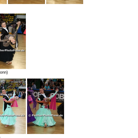
ronn)
)