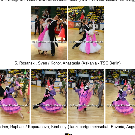
5. Rosanski, Sven / Konor, Anastasia (Askania - TSC Berlin)
indner, Raphael / Koparanova, Kimberly (Tanzsportgemeinschaft Bavaria, Augs